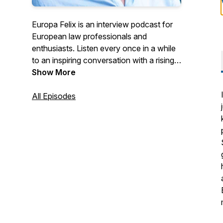
Europa Felix is an interview podcast for
European law professionals and
enthusiasts. Listen every once in a while
to an inspiring conversation with a rising
star, hidden genius or luminary in the field
Show More
of European law. In English or in Dutch.
Follow the show in your favourite
All Episodes
podcast app and get new episodes as
they become available. You can find
transcripts on www.europafelix.eu.