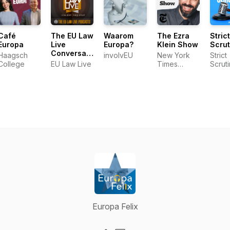
Café
The EU Law
Waarom
The Ezra
Strict
Europa
Live
Europa?
Klein Show
Scrut
Conversation
Haagsch
involvEU
New York
Strict
Series
College
EU Law Live
Times
Scrut
Opinion
Europa Felix