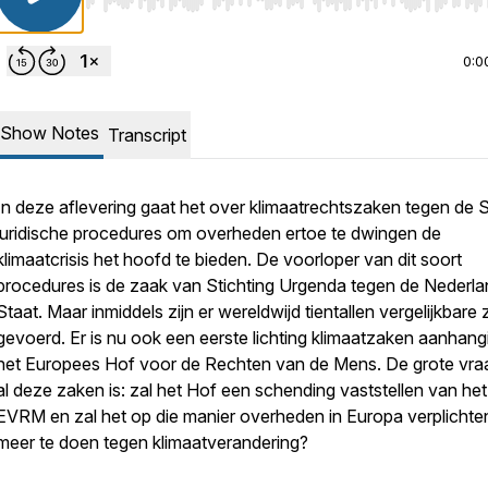
Use Left/Right to seek, Home/End to jump to start o
0:0
Show Notes
Transcript
In deze aflevering gaat het over klimaatrechtszaken tegen de S
juridische procedures om overheden ertoe te dwingen de
klimaatcrisis het hoofd te bieden. De voorloper van dit soort
procedures is de zaak van Stichting Urgenda tegen de Nederl
Staat. Maar inmiddels zijn er wereldwijd tientallen vergelijkbare
gevoerd. Er is nu ook een eerste lichting klimaatzaken aanhangi
het Europees Hof voor de Rechten van de Mens. De grote vraa
al deze zaken is: zal het Hof een schending vaststellen van het
EVRM en zal het op die manier overheden in Europa verplicht
meer te doen tegen klimaatverandering?