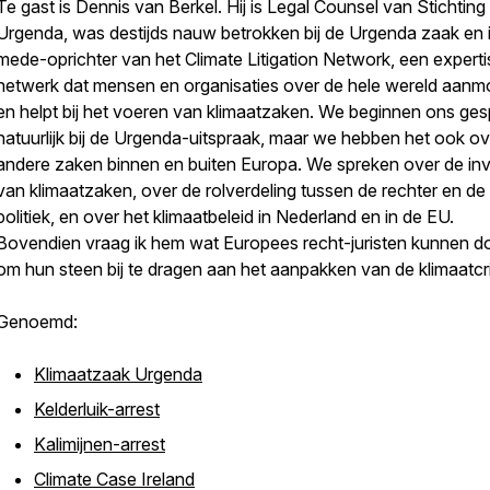
Te gast is Dennis van Berkel. Hij is Legal Counsel van Stichting
Urgenda, was destijds nauw betrokken bij de Urgenda zaak en 
mede-oprichter van het Climate Litigation Network, een experti
netwerk dat mensen en organisaties over de hele wereld aanm
en helpt bij het voeren van klimaatzaken. We beginnen ons ges
natuurlijk bij de Urgenda-uitspraak, maar we hebben het ook ov
andere zaken binnen en buiten Europa. We spreken over de in
van klimaatzaken, over de rolverdeling tussen de rechter en de
politiek, en over het klimaatbeleid in Nederland en in de EU.
Bovendien vraag ik hem wat Europees recht-juristen kunnen d
om hun steen bij te dragen aan het aanpakken van de klimaatcri
Genoemd:
Klimaatzaak Urgenda
Kelderluik-arrest
Kalimijnen-arrest
Climate Case Ireland