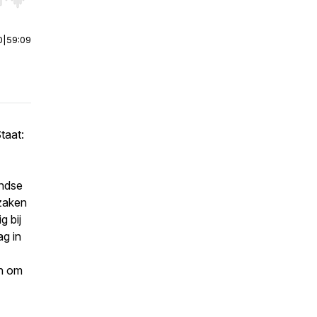
r end. Hold shift to jump forward or backward.
0
|
59:09
taat:
andse
 zaken
g bij
g in
en om