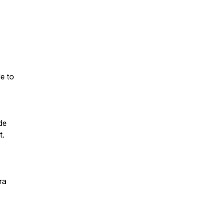
e to
de
t.
ra