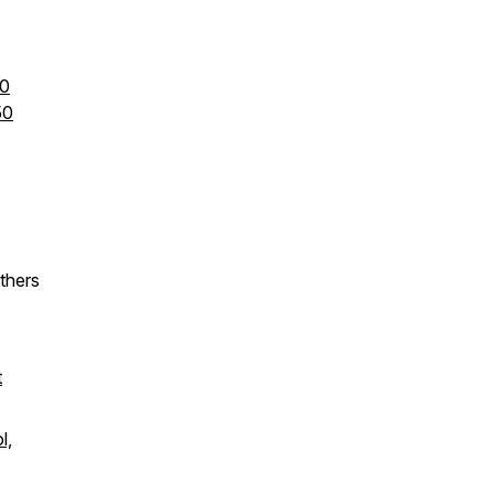
40
50
thers
t
l,