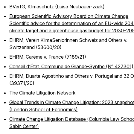
BVerfG, Klimaschutz (Luisa Neubauer-zaak)
European Scientific Advisory Board on Climate Change,
Scientific advice for the determination of an EU-wide 20
climate target and a greenhouse gas budget for 2030–20
EHRM, Verein KlimaSeniorinnen Schweiz and Others v.
Switzerland (53600/20)
EHRM, Carême v. France (7189/21)
Conseil d’État, Commune de Grande-Synthe (N° 427301)
EHRM, Duarte Agostinho and Others v. Portugal and 32 O
(39371/20)
The Climate Litigation Network
Global Trends in Climate Change Litigation: 2023 snapsho
(London School of Economics)
Climate Change Litigation Database (Columbia Law Schoo
Sabin Center)