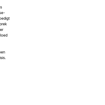
is
se-
oedigt
prek
er
vloed
oen
sis.